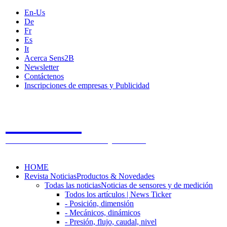
En-Us
De
Fr
Es
It
Acerca Sens2B
Newsletter
Contáctenos
Inscripciones de empresas y Publicidad
Sens2B
The Online Sensors Portal
- 100% Tecnología de Sensores
HOME
Revista Noticias
Productos & Novedades
Todas las noticias
Noticias de sensores y de medición
Todos los artículos | News Ticker
- Posición, dimensión
- Mecánicos, dinámicos
- Presión, flujo, caudal, nivel