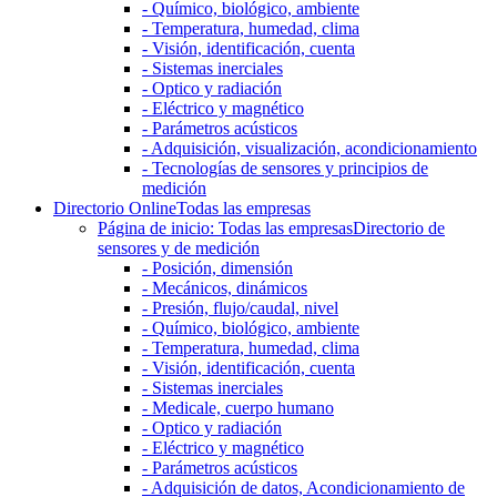
- Químico, biológico, ambiente
- Temperatura, humedad, clima
- Visión, identificación, cuenta
- Sistemas inerciales
- Optico y radiación
- Eléctrico y magnético
- Parámetros acústicos
- Adquisición, visualización, acondicionamiento
- Tecnologías de sensores y principios de
medición
Directorio Online
Todas las empresas
Página de inicio: Todas las empresas
Directorio de
sensores y de medición
- Posición, dimensión
- Mecánicos, dinámicos
- Presión, flujo/caudal, nivel
- Químico, biológico, ambiente
- Temperatura, humedad, clima
- Visión, identificación, cuenta
- Sistemas inerciales
- Medicale, cuerpo humano
- Optico y radiación
- Eléctrico y magnético
- Parámetros acústicos
- Adquisición de datos, Acondicionamiento de