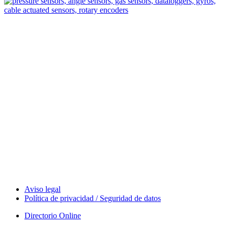
Measurement
Events
Measurement-events.com
The Event Portal
Sensors & Measurement
Technology
Webinars, Eventos
Seminarios & Workshops
Aviso legal
Política de privacidad / Seguridad de datos
Directorio Online