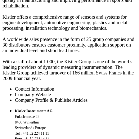
quality in manufacturing and improving performance in sports and
rehabilitation.
Kistler offers a comprehensive range of sensors and systems for
engine development, automotive engineering, plastics and metal
processing, installation technology and biomechanics.
A worldwide sales presence in the form of 25 group companies and
30 distributors ensures customer proximity, application support on
an individual level and short lead times.
With a staff of about 1 000, the Kistler Group is one of the world’s
leading providers of dynamic measuring instrumentation. The
Kistler Group achieved turnover of 166 million Swiss Francs in the
2009 financial year.
Contact Information
Company Website
Company Profile & Publishe Articles
Kistler Instrumente AG
Eulachstrasse 22
8408 Winterthur
Switzerland / Europe
Tel.:
+41 52 224 11 11
Fax:
+41 52 224 14 14