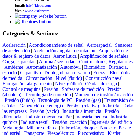
Email:
info@kistler.com
Web :
www.kistler.com
Categories & Sections:
Aceleración
|
Acondicionamiento de señal
|
Aeroespacial
|
Sensores
de aceleración
|
Aceleración angular, de rotacion
|
Adquisición de
datos & registro de datos
|
Aeronáutica
|
Amplificación de señales
|
Carga, capacidad
|
Alarma / seguridad
|
Controladores, Reguladores
|
Ambiente
|
Automatización
|
Automóvil
|
Biomédico
|
Distancia,
espacio
|
Capacitivo
|
Doblegadura, curvatura
|
Fuerza
|
Electrónica
de medida
|
Climatización
|
Nivel (fluido)
|
Construcción naval
|
Elongación, alargamiento
|
Nivel (sólido)
|
Células de carga
|
Control de máquina
|
Presión
|
Software de medición
|
Presión
(absoluta)
|
Tecnología de conexión
|
Momento de torsión / reacción
|
Presión (fluido)
|
Tecnología de PC
|
Presión (gas)
|
Transmisión de
señales
|
Generación de energía
|
Presión (relativa)
|
Industria
|
Todas
las empresas
|
Presión (vacío)
|
Industria alimenticia
|
Presión
diferencial
|
Industria mecánica
|
Par
|
Industria médica
|
Industria
química
|
Industria textil
|
Tensión, coacción
|
Ingeniería del edificio
|
Metalurgia
|
Militar / defensa
|
Vibración, choque
|
Nuclear
|
Pesaje
industrial
|
Transporte
|
Piezoeléctrico
|
Piezoresistivo
|
Kistler