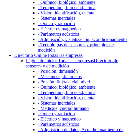
- Químico, biológico, ambiente
- Temperatura, humedad, clima
- Visión, identificación, cuenta
- Sistemas inerciales
- Optico y radiación
- Eléctrico y magnético
- Parámetros acústicos
- Adquisición, visualización, acondicionamiento
- Tecnologías de sensores y principios de
medición
Directorio Online
Todas las empresas
Página de inicio: Todas las empresas
Directorio de
sensores y de medición
- Posición, dimensión
- Mecánicos, dinámicos
- Presión, flujo/caudal, nivel
- Químico, biológico, ambiente
- Temperatura, humedad, clima
- Visión, identificación, cuenta
- Sistemas inerciales
- Medicale, cuerpo humano
- Optico y radiación
- Eléctrico y magnético
- Parámetros acústicos
- Adquisición de datos, Acondicionamiento de