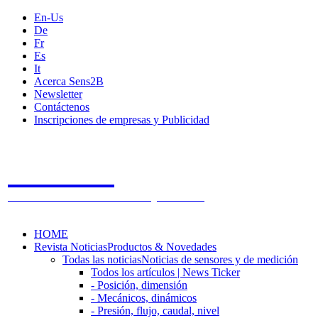
En-Us
De
Fr
Es
It
Acerca Sens2B
Newsletter
Contáctenos
Inscripciones de empresas y Publicidad
Sens2B
The Online Sensors Portal
- 100% Tecnología de Sensores
HOME
Revista Noticias
Productos & Novedades
Todas las noticias
Noticias de sensores y de medición
Todos los artículos | News Ticker
- Posición, dimensión
- Mecánicos, dinámicos
- Presión, flujo, caudal, nivel