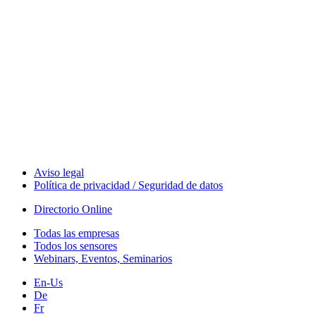
Measurement-events.com
The Event Portal
Sensors & Measurement
Technology
Webinars, Eventos
Seminarios & Workshops
Aviso legal
Política de privacidad / Seguridad de datos
Directorio Online
Todas las empresas
Todos los sensores
Webinars, Eventos, Seminarios
En-Us
De
Fr