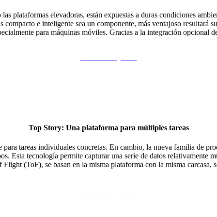
las plataformas elevadoras, están expuestas a duras condiciones ambi
s compacto e inteligente sea un componente, más ventajoso resultará su
lmente para máquinas móviles. Gracias a la integración opcional de se
Continuar leyendo
Top Story: Una plataforma para múltiples tareas
 para tareas individuales concretas. En cambio, la nueva familia de p
os. Esta tecnología permite capturar una serie de datos relativamente m
f Flight (ToF), se basan en la misma plataforma con la misma carcasa, s
Continuar leyendo