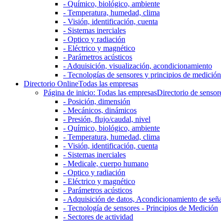
- Químico, biológico, ambiente
- Temperatura, humedad, clima
- Visión, identificación, cuenta
- Sistemas inerciales
- Optico y radiación
- Eléctrico y magnético
- Parámetros acústicos
- Adquisición, visualización, acondicionamiento
- Tecnologías de sensores y principios de medición
Directorio Online
Todas las empresas
Página de inicio: Todas las empresas
Directorio de sensor
- Posición, dimensión
- Mecánicos, dinámicos
- Presión, flujo/caudal, nivel
- Químico, biológico, ambiente
- Temperatura, humedad, clima
- Visión, identificación, cuenta
- Sistemas inerciales
- Medicale, cuerpo humano
- Optico y radiación
- Eléctrico y magnético
- Parámetros acústicos
- Adquisición de datos, Acondicionamiento de señ
- Tecnología de sensores - Principios de Medición
- Sectores de actividad