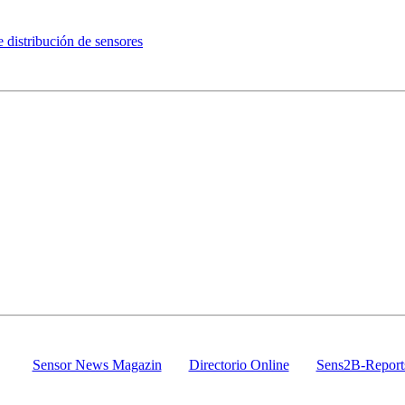
distribución de sensores
Sens2B
El portal de sensores y sistemas de medición
Leer, aprender y buscar en nuestros sitios
Nuestras empresas miembros seleccionados y altamente cualificados ofrece
una solución adecuada para todas las tareas de medición
Sensor News Magazin
Directorio Online
Sens2B-Report