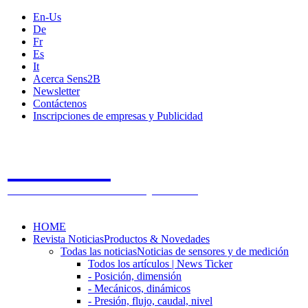
En-Us
De
Fr
Es
It
Acerca Sens2B
Newsletter
Contáctenos
Inscripciones de empresas y Publicidad
Sens2B
The Online Sensors Portal
- 100% Tecnología de Sensores
HOME
Revista Noticias
Productos & Novedades
Todas las noticias
Noticias de sensores y de medición
Todos los artículos | News Ticker
- Posición, dimensión
- Mecánicos, dinámicos
- Presión, flujo, caudal, nivel