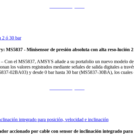
Continuar leyendo
y: MS5837 - Minisensor de presión absoluta con alta reso-lución 2
 el MS5837, AMSYS añade a su portafolio un nuevo modelo de senso
onan los valores registrados mediante señales de salida digitales a travé
837-02BA03) y desde 0 bar hasta 30 bar (MS5837-30BA), los cuales es
Continuar leyendo
ador accionado por cable con sensor de inclinación integrado para p