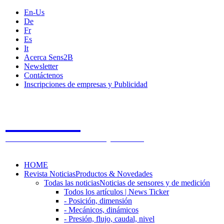
En-Us
De
Fr
Es
It
Acerca Sens2B
Newsletter
Contáctenos
Inscripciones de empresas y Publicidad
Sens2B
The Online Sensors Portal
- 100% Tecnología de Sensores
HOME
Revista Noticias
Productos & Novedades
Todas las noticias
Noticias de sensores y de medición
Todos los artículos | News Ticker
- Posición, dimensión
- Mecánicos, dinámicos
- Presión, flujo, caudal, nivel