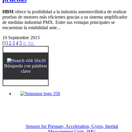
HBM
ofrece la posibilidad a la industria automovilística de realizar
pruebas de motores más eficientes gracias a su sistema amplificador
de medidas industrial PMX. Entre sus ventajas principales se
encuentran la estabilidad ante...
10 Septiembre 2015
[
1
]
2
3
4
5
>
>>
Búsqueda con palabras
clave
Sensors for Pressure, Acceleration, Gyros, Inertial
Measurement Units, IMU