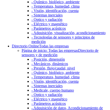
- Químico, biológico, ambiente
- Temperatura, humedad, clima
- Visión, identificación, cuenta
- Sistemas inerciales
- Optico y radiación
- Eléctrico y magnético
- Parámetros acústicos
- Adquisición, visualización, acondicionamiento
- Tecnologías de sensores y principios de
medición
Directorio Online
Todas las empresas
Página de inicio: Todas las empresas
Directorio de
sensores y de medición
- Posición, dimensión
- Mecánicos, dinámicos
- Presión, flujo/caudal, nivel
- Químico, biológico, ambiente
- Temperatura, humedad, clima
- Visión, identificación, cuenta
- Sistemas inerciales
- Medicale, cuerpo humano
- Optico y radiación
- Eléctrico y magnético
- Parámetros acústicos
- Adquisición de datos, Acondicionamiento de