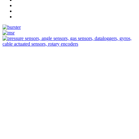
Measurement
Events
Measurement-events.com
The Event Portal
Sensors & Measurement
Technology
Webinars, Eventos
Seminarios & Workshops