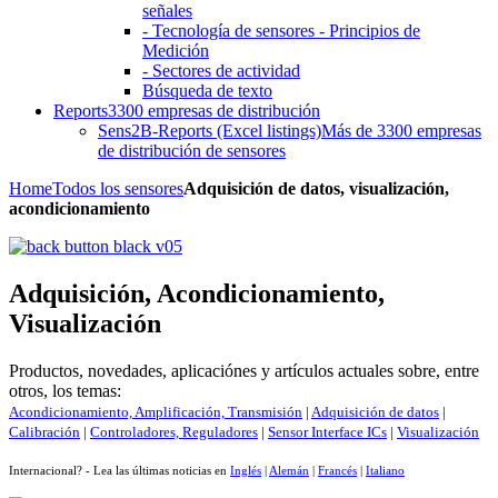
señales
- Tecnología de sensores - Principios de
Medición
- Sectores de actividad
Búsqueda de texto
Reports
3300 empresas de distribución
Sens2B-Reports (Excel listings)
Más de 3300 empresas
de distribución de sensores
Home
Todos los sensores
Adquisición de datos, visualización,
acondicionamiento
Adquisición, Acondicionamiento,
Visualización
Productos, novedades, aplicaciónes y artículos actuales sobre, entre
otros, los temas:
Acondicionamiento, Amplificación, Transmisión
|
Adquisición de datos
|
Calibración
|
Controladores, Reguladores
|
Sensor Interface ICs
|
Visualización
Internacional? - Lea las últimas noticias en
Inglés
|
Alemán
|
Francés
|
Italiano