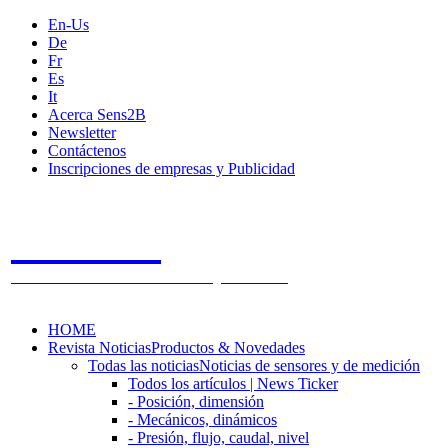
En-Us
De
Fr
Es
It
Acerca Sens2B
Newsletter
Contáctenos
Inscripciones de empresas y Publicidad
Sens2B
The Online Sensors Portal
- 100% Tecnología de Sensores
HOME
Revista Noticias
Productos & Novedades
Todas las noticias
Noticias de sensores y de medición
Todos los artículos | News Ticker
- Posición, dimensión
- Mecánicos, dinámicos
- Presión, flujo, caudal, nivel