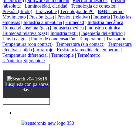
(día/noche)
|
Software de medición
|
Electrodomésticos
|
Presión
(absoluta)
|
Luminosidad, claridad
|
Tecnología de conexión
|
Presión (fluido)
|
Luz visible
|
Tecnología de PC
|
B+B Thermo
|
Movimiento
|
Presión (gas)
|
Presión (relativa)
|
Industria
|
Todas las
empresas
|
Industria alimenticia
|
Humedad
|
Industria mecánica
|
Humedad absoluta (gas)
|
Industria médica
|
Industria química
|
Humedad relativa (gas)
|
Industria textil
|
Ingeniería del edificio
|
Lluvia / agua
|
Punto de condensación
|
Temperatura
|
Transporte
|
Temperatura (con contact)
|
Temperatura (sin contact)
|
Temperatura
efectiva sentida
|
Infrarrojo
|
Resistencia medida de temperura
|
Temperatura diferencial
|
Termocople
|
Termómetro
< Anterior
Siguiente >
Búsqueda con palabras
clave