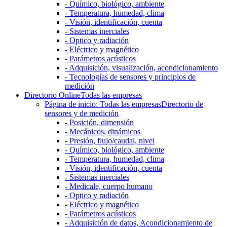
- Químico, biológico, ambiente
- Temperatura, humedad, clima
- Visión, identificación, cuenta
- Sistemas inerciales
- Optico y radiación
- Eléctrico y magnético
- Parámetros acústicos
- Adquisición, visualización, acondicionamiento
- Tecnologías de sensores y principios de
medición
Directorio Online
Todas las empresas
Página de inicio: Todas las empresas
Directorio de
sensores y de medición
- Posición, dimensión
- Mecánicos, dinámicos
- Presión, flujo/caudal, nivel
- Químico, biológico, ambiente
- Temperatura, humedad, clima
- Visión, identificación, cuenta
- Sistemas inerciales
- Medicale, cuerpo humano
- Optico y radiación
- Eléctrico y magnético
- Parámetros acústicos
- Adquisición de datos, Acondicionamiento de