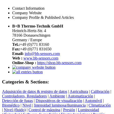
Contact Information
Company Website
Company Profile & Published Articles
B+B Thermo-Technik GmbH
Heinrich-Hertz-Str. 4
78166 Donaueschingen
Germany / Europe
Tel.:
+49 (0)771 83160
Fax:
+49 (0)771 831650
Email:
info@bb-sensors.com
Web :
www.bb-sensors.com
Online-Shop :
https://shop.bb-sensors.com
Categories & Sections:
Adquisición de datos & registro de datos
|
Agricultura
|
Calibración
|
Controladores, Reguladores
|
Ambiente
|
Automatización
|
Detección de fugas
|
Dispositivos de visualización
|
Automóvil
|
Biomédico
|
Nivel
|
Intensidad luminosa/iluminancia
|
Climatización
|
Nivel (fluido)
|
Control de máquina
|
Presión
|
Luminosidad