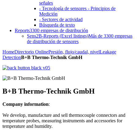
señales
- Tecnología de sensores - Principios de
Medición
- Sectores de actividad
Búsqueda de texto
Reports
3300 empresas de distribución
Sens2B-Reports (Excel listings)
Más de 3300 empresas
de distribución de sensores
Home
Directorio Online
Presión, flujo/caudal, nivel
Leakage
Detection
B+B Thermo-Technik GmbH
B+B Thermo-Technik GmbH
Company information
:
We develop, manufacture and sell thermocouple connectors and
temperature probes, measuring instruments and accessories for
temperature and humidity.