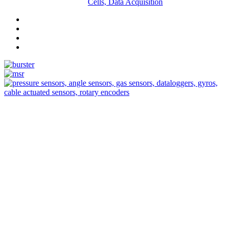
Cells, Data Acquisition
Measurement
Events
Measurement-events.com
The Event Portal
Sensors & Measurement
Technology
Webinars, Eventos