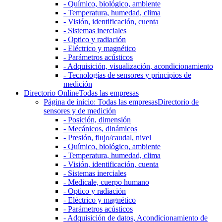
- Químico, biológico, ambiente
- Temperatura, humedad, clima
- Visión, identificación, cuenta
- Sistemas inerciales
- Optico y radiación
- Eléctrico y magnético
- Parámetros acústicos
- Adquisición, visualización, acondicionamiento
- Tecnologías de sensores y principios de
medición
Directorio Online
Todas las empresas
Página de inicio: Todas las empresas
Directorio de
sensores y de medición
- Posición, dimensión
- Mecánicos, dinámicos
- Presión, flujo/caudal, nivel
- Químico, biológico, ambiente
- Temperatura, humedad, clima
- Visión, identificación, cuenta
- Sistemas inerciales
- Medicale, cuerpo humano
- Optico y radiación
- Eléctrico y magnético
- Parámetros acústicos
- Adquisición de datos, Acondicionamiento de