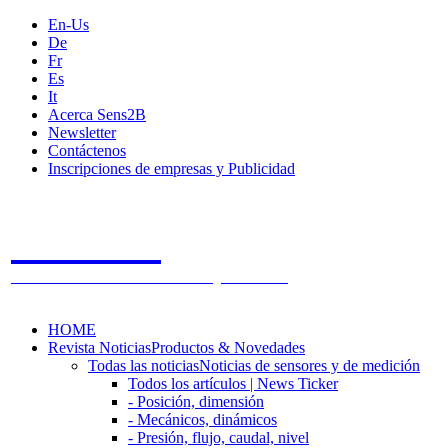
En-Us
De
Fr
Es
It
Acerca Sens2B
Newsletter
Contáctenos
Inscripciones de empresas y Publicidad
Sens2B
The Online Sensors Portal
- 100% Tecnología de Sensores
HOME
Revista Noticias
Productos & Novedades
Todas las noticias
Noticias de sensores y de medición
Todos los artículos | News Ticker
- Posición, dimensión
- Mecánicos, dinámicos
- Presión, flujo, caudal, nivel