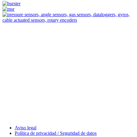
Measurement
Events
Measurement-events.com
The Event Portal
Sensors & Measurement
Technology
Webinars, Eventos
Seminarios & Workshops
Aviso legal
Política de privacidad / Seguridad de datos