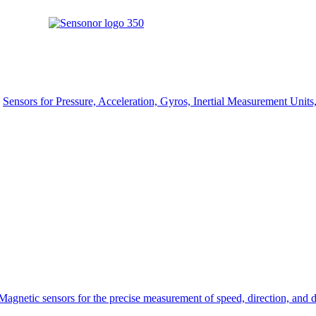
Sensors for Pressure, Acceleration, Gyros, Inertial Measurement Unit
Magnetic sensors for the precise measurement of speed, direction, and d