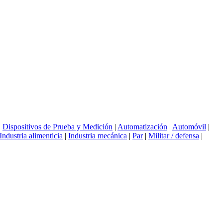
|
Dispositivos de Prueba y Medición
|
Automatización
|
Automóvil
|
Industria alimenticia
|
Industria mecánica
|
Par
|
Militar / defensa
|