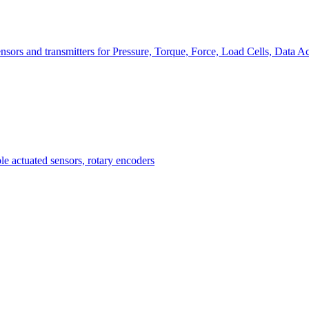
nsors and transmitters for Pressure, Torque, Force, Load Cells, Data Ac
Measurement
Events
Measurement-events.com
The Event Portal
Sensors & Measurement