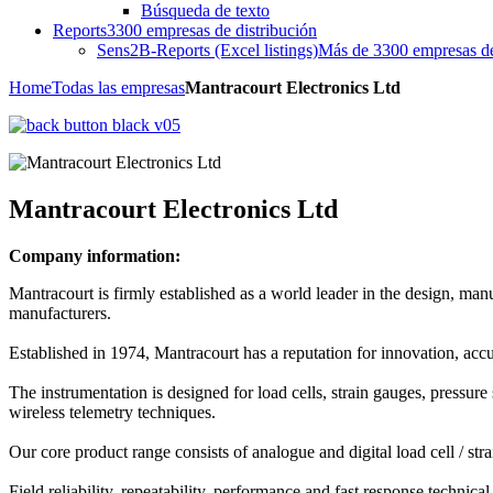
Búsqueda de texto
Reports
3300 empresas de distribución
Sens2B-Reports (Excel listings)
Más de 3300 empresas de 
Home
Todas las empresas
Mantracourt Electronics Ltd
Mantracourt Electronics Ltd
Company information:
Mantracourt is firmly established as a world leader in the design, 
manufacturers.
Established in 1974, Mantracourt has a reputation for innovation, accu
The instrumentation is designed for load cells, strain gauges, pressure
wireless telemetry techniques.
Our core product range consists of analogue and digital load cell / stra
Field reliability, repeatability, performance and fast response technic