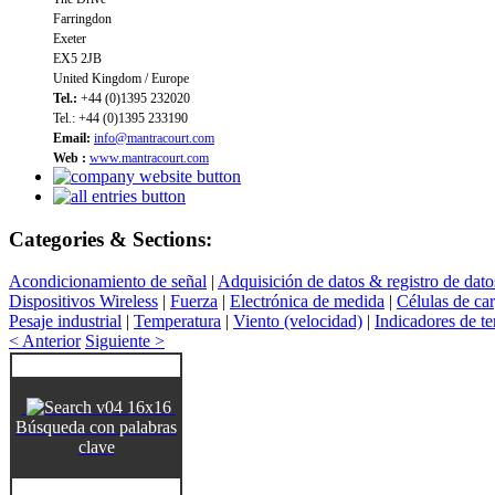
Farringdon
Exeter
EX5 2JB
United Kingdom / Europe
Tel.:
+44 (0)1395 232020
Tel.: +44 (0)1395 233190
Email:
info@mantracourt.com
Web :
www.mantracourt.com
Categories & Sections:
Acondicionamiento de señal
|
Adquisición de datos & registro de dato
Dispositivos Wireless
|
Fuerza
|
Electrónica de medida
|
Células de ca
Pesaje industrial
|
Temperatura
|
Viento (velocidad)
|
Indicadores de te
< Anterior
Siguiente >
Búsqueda con palabras
clave