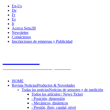
En-Us
De
Fr
Es
It
Acerca Sens2B
Newsletter
Contáctenos
Inscripciones de empresas y Publicidad
Sens2B
The Online Sensors Portal
- 100% Tecnología de Sensores
HOME
Revista Noticias
Productos & Novedades
Todas las noticias
Noticias de sensores y de medición
Todos los artículos | News Ticker
- Posición, dimensión
- Mecánicos, dinámicos
- Presión, flujo, caudal, nivel