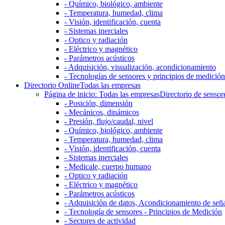
- Químico, biológico, ambiente
- Temperatura, humedad, clima
- Visión, identificación, cuenta
- Sistemas inerciales
- Optico y radiación
- Eléctrico y magnético
- Parámetros acústicos
- Adquisición, visualización, acondicionamiento
- Tecnologías de sensores y principios de medición
Directorio Online
Todas las empresas
Página de inicio: Todas las empresas
Directorio de sensor
- Posición, dimensión
- Mecánicos, dinámicos
- Presión, flujo/caudal, nivel
- Químico, biológico, ambiente
- Temperatura, humedad, clima
- Visión, identificación, cuenta
- Sistemas inerciales
- Medicale, cuerpo humano
- Optico y radiación
- Eléctrico y magnético
- Parámetros acústicos
- Adquisición de datos, Acondicionamiento de señ
- Tecnología de sensores - Principios de Medición
- Sectores de actividad