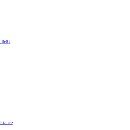
s, IMU
istance