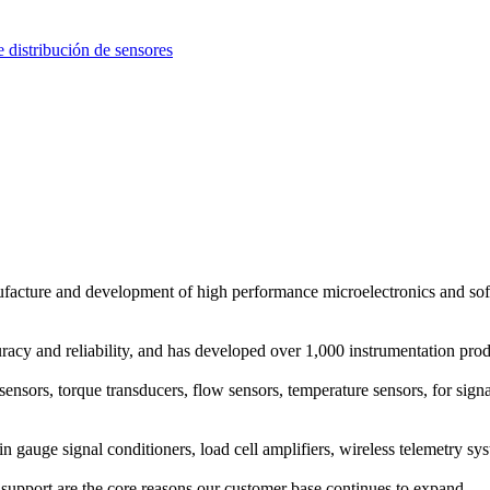
distribución de sensores
manufacture and development of high performance microelectronics and s
racy and reliability, and has developed over 1,000 instrumentation produ
 sensors, torque transducers, flow sensors, temperature sensors, for sign
in gauge signal conditioners, load cell amplifiers, wireless telemetry sy
al support are the core reasons our customer base continues to expand.