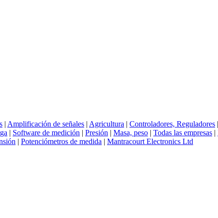
s
|
Amplificación de señales
|
Agricultura
|
Controladores, Reguladores
rga
|
Software de medición
|
Presión
|
Masa, peso
|
Todas las empresas
|
nsión
|
Potenciómetros de medida
|
Mantracourt Electronics Ltd