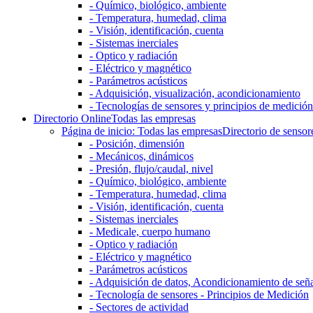
- Químico, biológico, ambiente
- Temperatura, humedad, clima
- Visión, identificación, cuenta
- Sistemas inerciales
- Optico y radiación
- Eléctrico y magnético
- Parámetros acústicos
- Adquisición, visualización, acondicionamiento
- Tecnologías de sensores y principios de medición
Directorio Online
Todas las empresas
Página de inicio: Todas las empresas
Directorio de sensor
- Posición, dimensión
- Mecánicos, dinámicos
- Presión, flujo/caudal, nivel
- Químico, biológico, ambiente
- Temperatura, humedad, clima
- Visión, identificación, cuenta
- Sistemas inerciales
- Medicale, cuerpo humano
- Optico y radiación
- Eléctrico y magnético
- Parámetros acústicos
- Adquisición de datos, Acondicionamiento de señ
- Tecnología de sensores - Principios de Medición
- Sectores de actividad