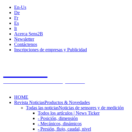
En-Us
De
Fr
Es
It
Acerca Sens2B
Newsletter
Contáctenos
Inscripciones de empresas y Publicidad
Sens2B
The Online Sensors Portal
- 100% Tecnología de Sensores
HOME
Revista Noticias
Productos & Novedades
Todas las noticias
Noticias de sensores y de medición
Todos los artículos | News Ticker
- Posición, dimensión
- Mecánicos, dinámicos
- Presión, flujo, caudal, nivel