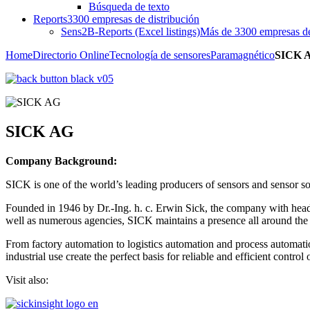
Búsqueda de texto
Reports
3300 empresas de distribución
Sens2B-Reports (Excel listings)
Más de 3300 empresas de 
Home
Directorio Online
Tecnología de sensores
Paramagnético
SICK 
SICK AG
Company Background:
SICK is one of the world’s leading producers of sensors and sensor solu
Founded in 1946 by Dr.-Ing. h. c. Erwin Sick, the company with head
well as numerous agencies, SICK maintains a presence all around the
From factory automation to logistics automation and process automatio
industrial use create the perfect basis for reliable and efficient cont
Visit also: