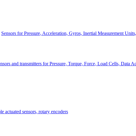
Sensors for Pressure, Acceleration, Gyros, Inertial Measurement Unit
nsors and transmitters for Pressure, Torque, Force, Load Cells, Data Ac
Measurement