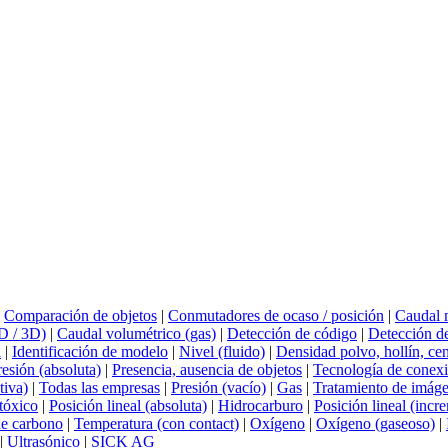
|
Comparación de objetos
|
Conmutadores de ocaso / posición
|
Caudal 
D / 3D)
|
Caudal volumétrico (gas)
|
Detección de código
|
Detección de
l
|
Identificación de modelo
|
Nivel (fluido)
|
Densidad polvo, hollín, ce
resión (absoluta)
|
Presencia, ausencia de objetos
|
Tecnología de conex
tiva)
|
Todas las empresas
|
Presión (vacío)
|
Gas
|
Tratamiento de imág
tóxico
|
Posición lineal (absoluta)
|
Hidrocarburo
|
Posición lineal (incr
e carbono
|
Temperatura (con contact)
|
Oxígeno
|
Oxígeno (gaseoso)
|
|
Ultrasónico
|
SICK AG