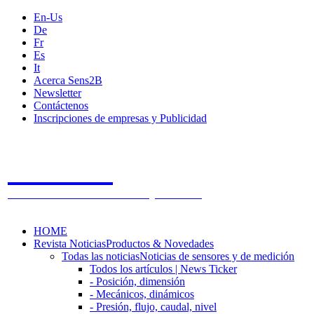
En-Us
De
Fr
Es
It
Acerca Sens2B
Newsletter
Contáctenos
Inscripciones de empresas y Publicidad
Sens2B
The Online Sensors Portal
- 100% Tecnología de Sensores
HOME
Revista Noticias
Productos & Novedades
Todas las noticias
Noticias de sensores y de medición
Todos los artículos | News Ticker
- Posición, dimensión
- Mecánicos, dinámicos
- Presión, flujo, caudal, nivel