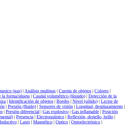
masico (gas)
|
Análisis multigas
|
Cuenta de objetos
|
Colores
|
 la forma/silueta
|
Caudal volumétrico (líquido)
|
Detección de la
niza
|
Identificación de objetos
|
Bordes
|
Nivel (sólido)
|
Lector de
ión
|
Presión (fluido)
|
Sensores de visión
|
Longitud, desplazamiento
|
en
|
Presión diferencial
|
Gas explosivo
|
Gas inflamable
|
Posición
emental)
|
Presencia
|
Electroquímico
|
Reflexión, destello, brillo
|
Inductivo
|
Laser
|
Magnético
|
Optico
|
Optoelectrónico
|