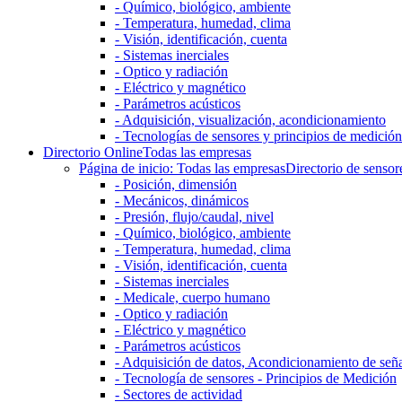
- Químico, biológico, ambiente
- Temperatura, humedad, clima
- Visión, identificación, cuenta
- Sistemas inerciales
- Optico y radiación
- Eléctrico y magnético
- Parámetros acústicos
- Adquisición, visualización, acondicionamiento
- Tecnologías de sensores y principios de medición
Directorio Online
Todas las empresas
Página de inicio: Todas las empresas
Directorio de sensor
- Posición, dimensión
- Mecánicos, dinámicos
- Presión, flujo/caudal, nivel
- Químico, biológico, ambiente
- Temperatura, humedad, clima
- Visión, identificación, cuenta
- Sistemas inerciales
- Medicale, cuerpo humano
- Optico y radiación
- Eléctrico y magnético
- Parámetros acústicos
- Adquisición de datos, Acondicionamiento de señ
- Tecnología de sensores - Principios de Medición
- Sectores de actividad