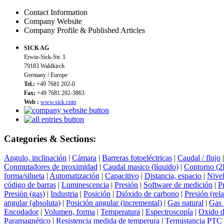
Contact Information
Company Website
Company Profile & Published Articles
SICK AG
Erwin-Sick-Str. 1
79183 Waldkirch
Germany / Europe
Tel.:
+49 7681 202-0
Fax:
+49 7681 202-3863
Web :
www.sick.com
Categories & Sections:
Angulo, inclinación
|
Cámara
|
Barreras fotoeléctricas
|
Caudal / flujo
Conmutadores de proximidad
|
Caudal masico (líquido)
|
Contorno (2
forma/silueta
|
Automatización
|
Capacitivo
|
Distancia, espacio
|
Nive
código de barras
|
Luminescencia
|
Presión
|
Software de medición
|
P
Presión (gas)
|
Industria
|
Posición
|
Dióxido de carbono
|
Presión (rela
angular (absoluta)
|
Posición angular (incremental)
|
Gas natural
|
Gas 
Encodador
|
Volumen, forma
|
Temperatura
|
Espectroscopía
|
Oxido d
Paramagnético
|
Resistencia medida de temperura
|
Termistancia PTC