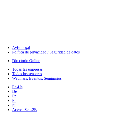
The Event Portal
Sensors & Measurement
Technology
Webinars, Eventos
Seminarios & Workshops
Aviso legal
Política de privacidad / Seguridad de datos
Directorio Online
Todas las empresas
Todos los sensores
Webinars, Eventos, Seminarios
En-Us
De
Fr
Es
It
Acerca Sens2B