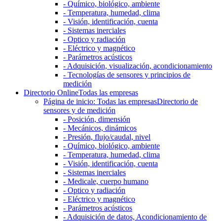
- Químico, biológico, ambiente
- Temperatura, humedad, clima
- Visión, identificación, cuenta
- Sistemas inerciales
- Optico y radiación
- Eléctrico y magnético
- Parámetros acústicos
- Adquisición, visualización, acondicionamiento
- Tecnologías de sensores y principios de
medición
Directorio Online
Todas las empresas
Página de inicio: Todas las empresas
Directorio de
sensores y de medición
- Posición, dimensión
- Mecánicos, dinámicos
- Presión, flujo/caudal, nivel
- Químico, biológico, ambiente
- Temperatura, humedad, clima
- Visión, identificación, cuenta
- Sistemas inerciales
- Medicale, cuerpo humano
- Optico y radiación
- Eléctrico y magnético
- Parámetros acústicos
- Adquisición de datos, Acondicionamiento de