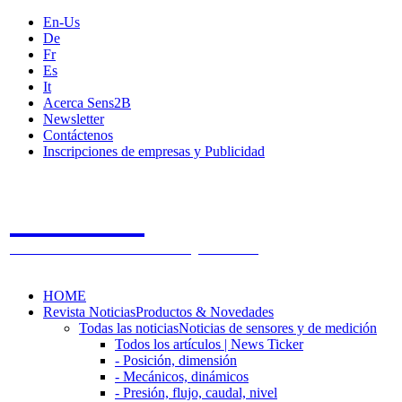
En-Us
De
Fr
Es
It
Acerca Sens2B
Newsletter
Contáctenos
Inscripciones de empresas y Publicidad
Sens2B
The Online Sensors Portal
- 100% Tecnología de Sensores
HOME
Revista Noticias
Productos & Novedades
Todas las noticias
Noticias de sensores y de medición
Todos los artículos | News Ticker
- Posición, dimensión
- Mecánicos, dinámicos
- Presión, flujo, caudal, nivel