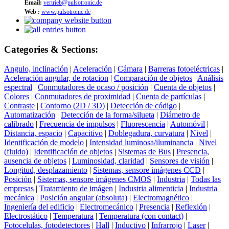
Email:
vertrieb@pulsotronic.de
Web :
www.pulsotronic.de
Categories & Sections:
Angulo, inclinación
|
Aceleración
|
Cámara
|
Barreras fotoeléctricas
|
Aceleración angular, de rotacion
|
Comparación de objetos
|
Análisis
espectral
|
Conmutadores de ocaso / posición
|
Cuenta de objetos
|
Colores
|
Conmutadores de proximidad
|
Cuenta de partículas
|
Contraste
|
Contorno (2D / 3D)
|
Detección de código
|
Automatización
|
Detección de la forma/silueta
|
Diámetro de
calibrado
|
Frecuencia de impulsos
|
Fluorescencia
|
Automóvil
|
Distancia, espacio
|
Capacitivo
|
Doblegadura, curvatura
|
Nivel
|
Identificación de modelo
|
Intensidad luminosa/iluminancia
|
Nivel
(fluido)
|
Identificación de objetos
|
Sistemas de Bus
|
Presencia,
ausencia de objetos
|
Luminosidad, claridad
|
Sensores de visión
|
Longitud, desplazamiento
|
Sistemas, sensore imágenes CCD
|
Posición
|
Sistemas, sensore imágenes CMOS
|
Industria
|
Todas las
empresas
|
Tratamiento de imágen
|
Industria alimenticia
|
Industria
mecánica
|
Posición angular (absoluta)
|
Electromagnético
|
Ingeniería del edificio
|
Electromecánico
|
Presencia
|
Reflexión
|
Electrostático
|
Temperatura
|
Temperatura (con contact)
|
Fotocelulas, fotodetectores
|
Hall
|
Inductivo
|
Infrarrojo
|
Laser
|