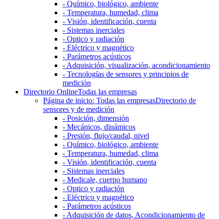
- Químico, biológico, ambiente
- Temperatura, humedad, clima
- Visión, identificación, cuenta
- Sistemas inerciales
- Optico y radiación
- Eléctrico y magnético
- Parámetros acústicos
- Adquisición, visualización, acondicionamiento
- Tecnologías de sensores y principios de
medición
Directorio Online
Todas las empresas
Página de inicio: Todas las empresas
Directorio de
sensores y de medición
- Posición, dimensión
- Mecánicos, dinámicos
- Presión, flujo/caudal, nivel
- Químico, biológico, ambiente
- Temperatura, humedad, clima
- Visión, identificación, cuenta
- Sistemas inerciales
- Medicale, cuerpo humano
- Optico y radiación
- Eléctrico y magnético
- Parámetros acústicos
- Adquisición de datos, Acondicionamiento de