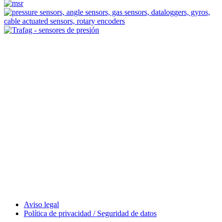
Measurement
Events
Measurement-events.com
The Event Portal
Sensors & Measurement
Technology
Webinars, Eventos
Seminarios & Workshops
Aviso legal
Política de privacidad / Seguridad de datos