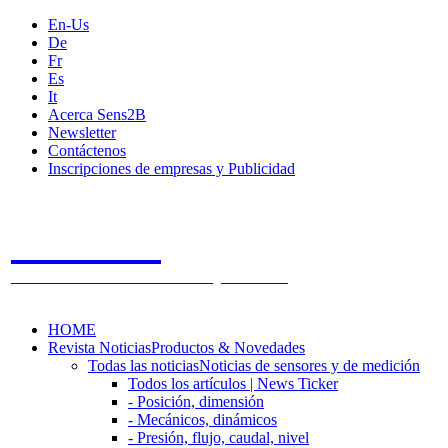
En-Us
De
Fr
Es
It
Acerca Sens2B
Newsletter
Contáctenos
Inscripciones de empresas y Publicidad
Sens2B
The Online Sensors Portal
- 100% Tecnología de Sensores
HOME
Revista Noticias
Productos & Novedades
Todas las noticias
Noticias de sensores y de medición
Todos los artículos | News Ticker
- Posición, dimensión
- Mecánicos, dinámicos
- Presión, flujo, caudal, nivel