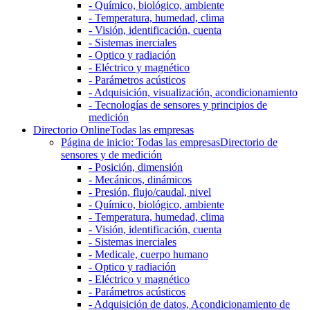
- Químico, biológico, ambiente
- Temperatura, humedad, clima
- Visión, identificación, cuenta
- Sistemas inerciales
- Optico y radiación
- Eléctrico y magnético
- Parámetros acústicos
- Adquisición, visualización, acondicionamiento
- Tecnologías de sensores y principios de
medición
Directorio Online
Todas las empresas
Página de inicio: Todas las empresas
Directorio de
sensores y de medición
- Posición, dimensión
- Mecánicos, dinámicos
- Presión, flujo/caudal, nivel
- Químico, biológico, ambiente
- Temperatura, humedad, clima
- Visión, identificación, cuenta
- Sistemas inerciales
- Medicale, cuerpo humano
- Optico y radiación
- Eléctrico y magnético
- Parámetros acústicos
- Adquisición de datos, Acondicionamiento de