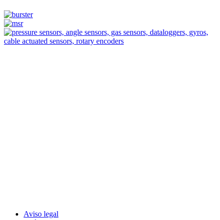
Measurement
Events
Measurement-events.com
The Event Portal
Sensors & Measurement
Technology
Webinars, Eventos
Seminarios & Workshops
Aviso legal