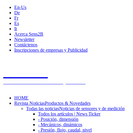
En-Us
De
Fr
Es
It
Acerca Sens2B
Newsletter
Contáctenos
Inscripciones de empresas y Publicidad
Sens2B
The Online Sensors Portal
- 100% Tecnología de Sensores
HOME
Revista Noticias
Productos & Novedades
Todas las noticias
Noticias de sensores y de medición
Todos los artículos | News Ticker
- Posición, dimensión
- Mecánicos, dinámicos
- Presión, flujo, caudal, nivel