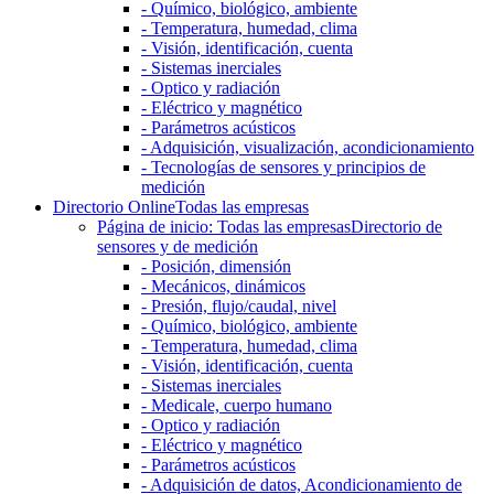
- Químico, biológico, ambiente
- Temperatura, humedad, clima
- Visión, identificación, cuenta
- Sistemas inerciales
- Optico y radiación
- Eléctrico y magnético
- Parámetros acústicos
- Adquisición, visualización, acondicionamiento
- Tecnologías de sensores y principios de
medición
Directorio Online
Todas las empresas
Página de inicio: Todas las empresas
Directorio de
sensores y de medición
- Posición, dimensión
- Mecánicos, dinámicos
- Presión, flujo/caudal, nivel
- Químico, biológico, ambiente
- Temperatura, humedad, clima
- Visión, identificación, cuenta
- Sistemas inerciales
- Medicale, cuerpo humano
- Optico y radiación
- Eléctrico y magnético
- Parámetros acústicos
- Adquisición de datos, Acondicionamiento de