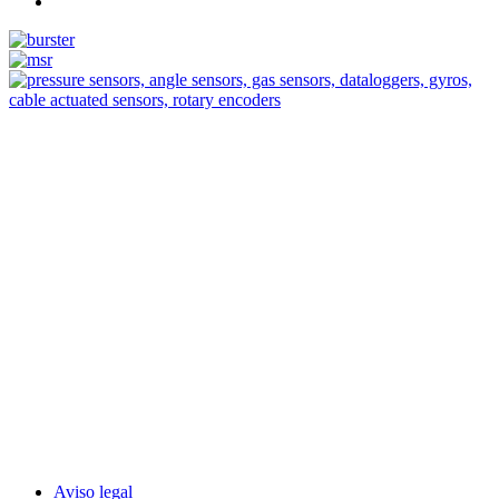
Measurement
Events
Measurement-events.com
The Event Portal
Sensors & Measurement
Technology
Webinars, Eventos
Seminarios & Workshops
Aviso legal