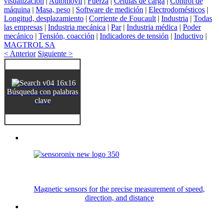
visualización
|
Automóvil
|
Fuerza
|
Células de carga
|
Control de
máquina
|
Masa, peso
|
Software de medición
|
Electrodomésticos
|
Longitud, desplazamiento
|
Corriente de Foucault
|
Industria
|
Todas
las empresas
|
Industria mecánica
|
Par
|
Industria médica
|
Poder
mecánico
|
Tensión, coacción
|
Indicadores de tensión
|
Inductivo
|
MAGTROL SA
< Anterior
Siguiente >
Búsqueda con palabras
clave
Magnetic sensors for the precise measurement of speed,
direction, and distance