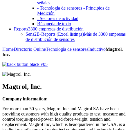
señales
- Tecnología de sensores - Principios de
Medición
- Sectores de actividad
Búsqueda de texto
Reports
3300 empresas de distribución
Sens2B-Reports (Excel listings)
Más de 3300 empresas
de distribución de sensores
Home
Directorio Online
Tecnología de sensores
Inductivo
Magtrol,
Inc.
Magtrol, Inc.
Company information:
For more than 50 years, Magtrol Inc and Magtrol SA have been
providing customers with high quality products to test, measure and
control torque-speed-power, load-force-weight, tension and
displacement. Magtrol Inc, which is headquartered in the USA, is a
leading manufacturer of motor test equipment and hysteresis brakes