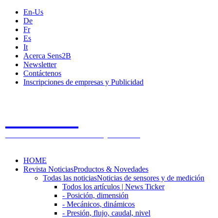
En-Us
De
Fr
Es
It
Acerca Sens2B
Newsletter
Contáctenos
Inscripciones de empresas y Publicidad
Sens2B
The Online Sensors Portal
- 100% Tecnología de Sensores
HOME
Revista Noticias
Productos & Novedades
Todas las noticias
Noticias de sensores y de medición
Todos los artículos | News Ticker
- Posición, dimensión
- Mecánicos, dinámicos
- Presión, flujo, caudal, nivel