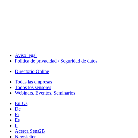
The Event Portal
Sensors & Measurement
Technology
Webinars, Eventos
Seminarios & Workshops
Aviso legal
Política de privacidad / Seguridad de datos
Directorio Online
Todas las empresas
Todos los sensores
Webinars, Eventos, Seminarios
En-Us
De
Fr
Es
It
Acerca Sens2B
Newsletter