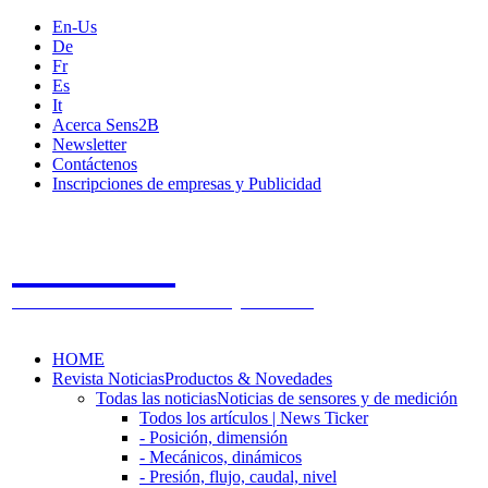
En-Us
De
Fr
Es
It
Acerca Sens2B
Newsletter
Contáctenos
Inscripciones de empresas y Publicidad
Sens2B
The Online Sensors Portal
- 100% Tecnología de Sensores
HOME
Revista Noticias
Productos & Novedades
Todas las noticias
Noticias de sensores y de medición
Todos los artículos | News Ticker
- Posición, dimensión
- Mecánicos, dinámicos
- Presión, flujo, caudal, nivel