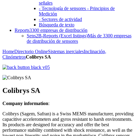
señales
- Tecnología de sensores - Principios de
Medición
- Sectores de actividad
Búsqueda de texto
Reports
3300 empresas de distribución
Sens2B-Reports (Excel listings)
Más de 3300 empresas
de distribución de sensores
Home
Directorio Online
Sistemas inerciales
Inclinación,
Clinómetros
Colibrys SA
Colibrys SA
Company information
:
Colibrys (Sagem, Safran) is a Swiss MEMS manufacturer, providing
capacitive accelerometers and gyros resistant to harsh environments.
Its products are designed for accuracy and offer the best
performance stability combined with shock resistance, as well as the
lowest non-linearity and noise in the marketplace. Colibrys sensors