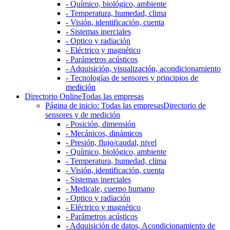
- Químico, biológico, ambiente
- Temperatura, humedad, clima
- Visión, identificación, cuenta
- Sistemas inerciales
- Optico y radiación
- Eléctrico y magnético
- Parámetros acústicos
- Adquisición, visualización, acondicionamiento
- Tecnologías de sensores y principios de
medición
Directorio Online
Todas las empresas
Página de inicio: Todas las empresas
Directorio de
sensores y de medición
- Posición, dimensión
- Mecánicos, dinámicos
- Presión, flujo/caudal, nivel
- Químico, biológico, ambiente
- Temperatura, humedad, clima
- Visión, identificación, cuenta
- Sistemas inerciales
- Medicale, cuerpo humano
- Optico y radiación
- Eléctrico y magnético
- Parámetros acústicos
- Adquisición de datos, Acondicionamiento de