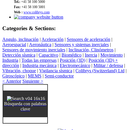
Tel.:
+41 58 100 5000
Fax:
+41 58 100 5001
Web :
www.colibrys.com
Categories & Sections:
Angulo, inclinación
|
Aceleración
|
Sensores de aceleración
|
Aeroespacial
|
Aeronáutica
|
Sensores y sistemas inerciales
|
Sensores de movimiento inerciales
|
Inclinación, Clinómetros
|
Detección sísmica
|
Capacitivo
|
Biomédico
|
Inercia
|
Movimiento
|
Industria
|
Todas las empresas
|
Posición (3D)
|
Posición (3D) +
dirección
|
Industria mecánica
|
Electromecánico
|
Militar / defensa
|
Vibración, choque
|
Vigilancia sísmica
|
Colibrys (Switzerland) Ltd
|
Giroscópico
|
MEMS
|
Semi-conductor
< Anterior
Siguiente >
Búsqueda con palabras
clave