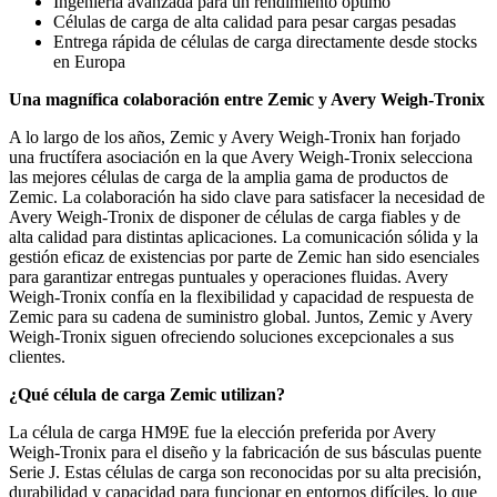
Ingeniería avanzada para un rendimiento óptimo
Células de carga de alta calidad para pesar cargas pesadas
Entrega rápida de células de carga directamente desde stocks
en Europa
Una magnífica colaboración entre Zemic y Avery Weigh-Tronix
A lo largo de los años, Zemic y Avery Weigh-Tronix han forjado
una fructífera asociación en la que Avery Weigh-Tronix selecciona
las mejores células de carga de la amplia gama de productos de
Zemic. La colaboración ha sido clave para satisfacer la necesidad de
Avery Weigh-Tronix de disponer de células de carga fiables y de
alta calidad para distintas aplicaciones. La comunicación sólida y la
gestión eficaz de existencias por parte de Zemic han sido esenciales
para garantizar entregas puntuales y operaciones fluidas. Avery
Weigh-Tronix confía en la flexibilidad y capacidad de respuesta de
Zemic para su cadena de suministro global. Juntos, Zemic y Avery
Weigh-Tronix siguen ofreciendo soluciones excepcionales a sus
clientes.
¿Qué célula de carga Zemic utilizan?
La célula de carga HM9E fue la elección preferida por Avery
Weigh-Tronix para el diseño y la fabricación de sus básculas puente
Serie J. Estas células de carga son reconocidas por su alta precisión,
durabilidad y capacidad para funcionar en entornos difíciles, lo que