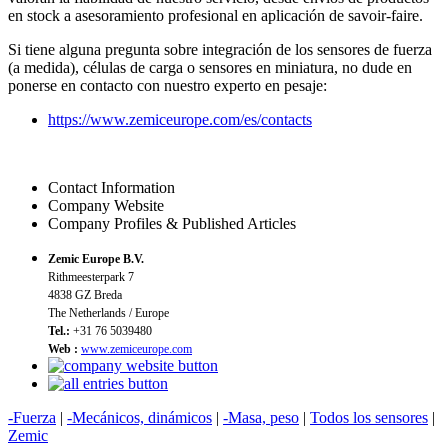
en stock a asesoramiento profesional en aplicación de savoir-faire.
Si tiene alguna pregunta sobre integración de los sensores de fuerza
(a medida), células de carga o sensores en miniatura, no dude en
ponerse en contacto con nuestro experto en pesaje:
https://www.zemiceurope.com/es/contacts
Contact Information
Company Website
Company Profiles & Published Articles
Zemic Europe B.V.
Rithmeesterpark 7
4838 GZ Breda
The Netherlands / Europe
Tel.:
+31 76 5039480
Web :
www.zemiceurope.com
-Fuerza
|
-Mecánicos, dinámicos
|
-Masa, peso
|
Todos los sensores
|
Zemic