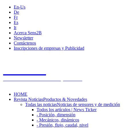
En-Us
De
Fr
Es
It
Acerca Sens2B
Newsletter
Contáctenos
Inscripciones de empresas y Publicidad
Sens2B
The Online Sensors Portal
- 100% Tecnología de Sensores
HOME
Revista Noticias
Productos & Novedades
Todas las noticias
Noticias de sensores y de medición
Todos los artículos | News Ticker
- Posición, dimensión
- Mecánicos, dinámicos
- Presión, flujo, caudal, nivel