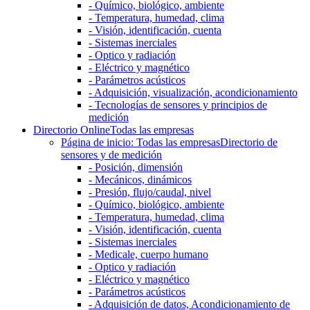
- Químico, biológico, ambiente
- Temperatura, humedad, clima
- Visión, identificación, cuenta
- Sistemas inerciales
- Optico y radiación
- Eléctrico y magnético
- Parámetros acústicos
- Adquisición, visualización, acondicionamiento
- Tecnologías de sensores y principios de
medición
Directorio Online
Todas las empresas
Página de inicio: Todas las empresas
Directorio de
sensores y de medición
- Posición, dimensión
- Mecánicos, dinámicos
- Presión, flujo/caudal, nivel
- Químico, biológico, ambiente
- Temperatura, humedad, clima
- Visión, identificación, cuenta
- Sistemas inerciales
- Medicale, cuerpo humano
- Optico y radiación
- Eléctrico y magnético
- Parámetros acústicos
- Adquisición de datos, Acondicionamiento de