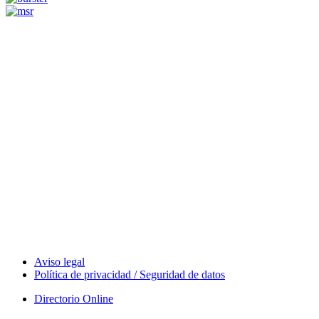
Measurement
Events
Measurement-events.com
The Event Portal
Sensors & Measurement
Technology
Webinars, Eventos
Seminarios & Workshops
Aviso legal
Política de privacidad / Seguridad de datos
Directorio Online