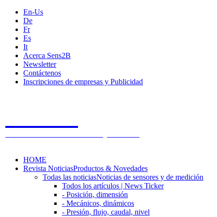
En-Us
De
Fr
Es
It
Acerca Sens2B
Newsletter
Contáctenos
Inscripciones de empresas y Publicidad
Sens2B
The Online Sensors Portal
- 100% Tecnología de Sensores
HOME
Revista Noticias
Productos & Novedades
Todas las noticias
Noticias de sensores y de medición
Todos los artículos | News Ticker
- Posición, dimensión
- Mecánicos, dinámicos
- Presión, flujo, caudal, nivel