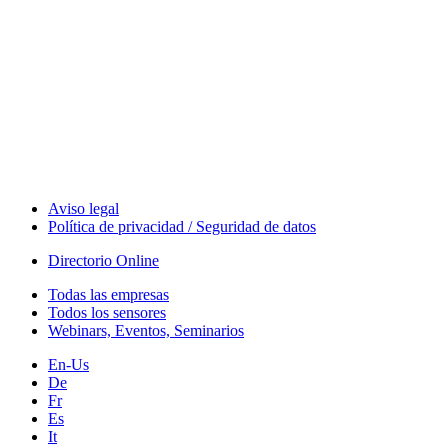
The Event Portal
Sensors & Measurement
Technology
Webinars, Eventos
Seminarios & Workshops
Aviso legal
Política de privacidad / Seguridad de datos
Directorio Online
Todas las empresas
Todos los sensores
Webinars, Eventos, Seminarios
En-Us
De
Fr
Es
It