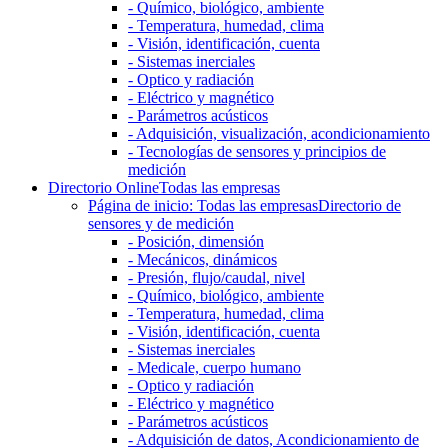
- Químico, biológico, ambiente
- Temperatura, humedad, clima
- Visión, identificación, cuenta
- Sistemas inerciales
- Optico y radiación
- Eléctrico y magnético
- Parámetros acústicos
- Adquisición, visualización, acondicionamiento
- Tecnologías de sensores y principios de
medición
Directorio Online
Todas las empresas
Página de inicio: Todas las empresas
Directorio de
sensores y de medición
- Posición, dimensión
- Mecánicos, dinámicos
- Presión, flujo/caudal, nivel
- Químico, biológico, ambiente
- Temperatura, humedad, clima
- Visión, identificación, cuenta
- Sistemas inerciales
- Medicale, cuerpo humano
- Optico y radiación
- Eléctrico y magnético
- Parámetros acústicos
- Adquisición de datos, Acondicionamiento de