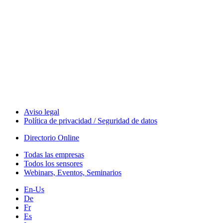
The Event Portal
Sensors & Measurement
Technology
Webinars, Eventos
Seminarios & Workshops
Aviso legal
Política de privacidad / Seguridad de datos
Directorio Online
Todas las empresas
Todos los sensores
Webinars, Eventos, Seminarios
En-Us
De
Fr
Es