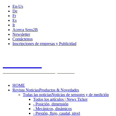
En-Us
De
Fr
Es
It
Acerca Sens2B
Newsletter
Contáctenos
Inscripciones de empresas y Publicidad
Sens2B
The Online Sensors Portal
- 100% Tecnología de Sensores
HOME
Revista Noticias
Productos & Novedades
Todas las noticias
Noticias de sensores y de medición
Todos los artículos | News Ticker
- Posición, dimensión
- Mecánicos, dinámicos
- Presión, flujo, caudal, nivel