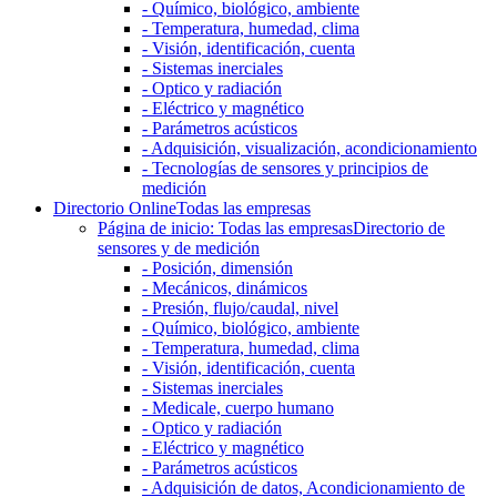
- Químico, biológico, ambiente
- Temperatura, humedad, clima
- Visión, identificación, cuenta
- Sistemas inerciales
- Optico y radiación
- Eléctrico y magnético
- Parámetros acústicos
- Adquisición, visualización, acondicionamiento
- Tecnologías de sensores y principios de
medición
Directorio Online
Todas las empresas
Página de inicio: Todas las empresas
Directorio de
sensores y de medición
- Posición, dimensión
- Mecánicos, dinámicos
- Presión, flujo/caudal, nivel
- Químico, biológico, ambiente
- Temperatura, humedad, clima
- Visión, identificación, cuenta
- Sistemas inerciales
- Medicale, cuerpo humano
- Optico y radiación
- Eléctrico y magnético
- Parámetros acústicos
- Adquisición de datos, Acondicionamiento de