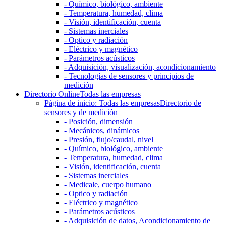
- Químico, biológico, ambiente
- Temperatura, humedad, clima
- Visión, identificación, cuenta
- Sistemas inerciales
- Optico y radiación
- Eléctrico y magnético
- Parámetros acústicos
- Adquisición, visualización, acondicionamiento
- Tecnologías de sensores y principios de
medición
Directorio Online
Todas las empresas
Página de inicio: Todas las empresas
Directorio de
sensores y de medición
- Posición, dimensión
- Mecánicos, dinámicos
- Presión, flujo/caudal, nivel
- Químico, biológico, ambiente
- Temperatura, humedad, clima
- Visión, identificación, cuenta
- Sistemas inerciales
- Medicale, cuerpo humano
- Optico y radiación
- Eléctrico y magnético
- Parámetros acústicos
- Adquisición de datos, Acondicionamiento de