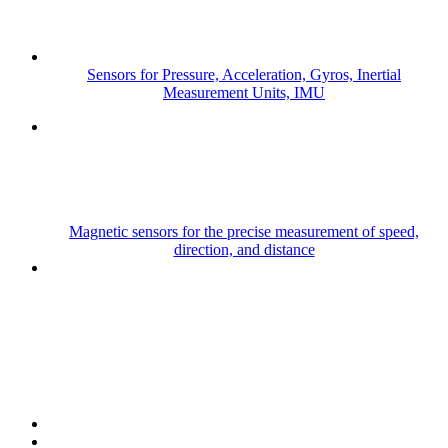
Sensors for Pressure, Acceleration, Gyros, Inertial
Measurement Units, IMU
Magnetic sensors for the precise measurement of speed,
direction, and distance