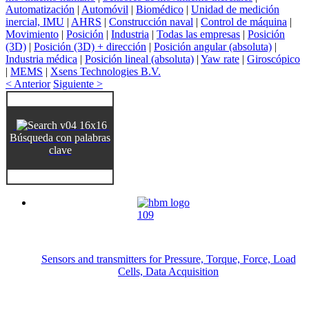
Automatización
|
Automóvil
|
Biomédico
|
Unidad de medición
inercial, IMU
|
AHRS
|
Construcción naval
|
Control de máquina
|
Movimiento
|
Posición
|
Industria
|
Todas las empresas
|
Posición
(3D)
|
Posición (3D) + dirección
|
Posición angular (absoluta)
|
Industria médica
|
Posición lineal (absoluta)
|
Yaw rate
|
Giroscópico
|
MEMS
|
Xsens Technologies B.V.
< Anterior
Siguiente >
Búsqueda con palabras
clave
Sensors and transmitters for Pressure, Torque, Force, Load
Cells, Data Acquisition