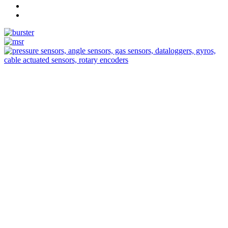
Measurement
Events
Measurement-events.com
The Event Portal
Sensors & Measurement
Technology
Webinars, Eventos
Seminarios & Workshops