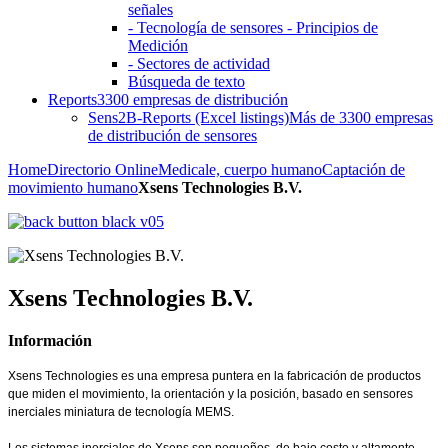
señales
- Tecnología de sensores - Principios de
Medición
- Sectores de actividad
Búsqueda de texto
Reports
3300 empresas de distribución
Sens2B-Reports (Excel listings)
Más de 3300 empresas
de distribución de sensores
Home
Directorio Online
Medicale, cuerpo humano
Captación de
movimiento humano
Xsens Technologies B.V.
Xsens Technologies B.V.
Información
Xsens Technologies
es una empresa puntera en la fabricación de productos
que miden el movimiento, la orientación y la posición, basado en sensores
inerciales miniatura de tecnología MEMS.
Los sistemas inerciales de Xsens son pequeños, de bajo coste y altamente