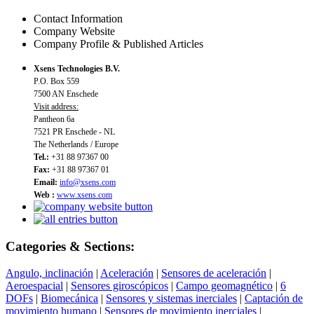
Contact Information
Company Website
Company Profile & Published Articles
Xsens Technologies B.V.
P.O. Box 559
7500 AN Enschede
Visit address:
Pantheon 6a
7521 PR Enschede - NL
The Netherlands / Europe
Tel.:
+31 88 97367 00
Fax:
+31 88 97367 01
Email:
info@xsens.com
Web :
www.xsens.com
Categories & Sections:
Angulo, inclinación
|
Aceleración
|
Sensores de aceleración
|
Aeroespacial
|
Sensores giroscópicos
|
Campo geomagnético
|
6
DOFs
|
Biomecánica
|
Sensores y sistemas inerciales
|
Captación de
movimiento humano
|
Sensores de movimiento inerciales
|