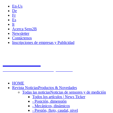
En-Us
De
Fr
Es
It
Acerca Sens2B
Newsletter
Contáctenos
Inscripciones de empresas y Publicidad
Sens2B
The Online Sensors Portal
- 100% Tecnología de Sensores
HOME
Revista Noticias
Productos & Novedades
Todas las noticias
Noticias de sensores y de medición
Todos los artículos | News Ticker
- Posición, dimensión
- Mecánicos, dinámicos
- Presión, flujo, caudal, nivel