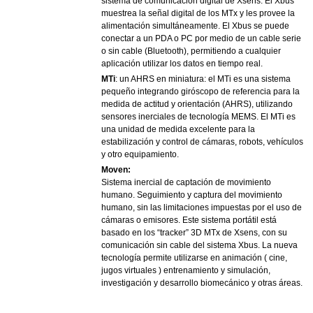
sistema de comunicación digital de Xsens. El Xbus
muestrea la señal digital de los MTx y les provee la
alimentación simultáneamente. El Xbus se puede
conectar a un PDA o PC por medio de un cable serie
o sin cable (Bluetooth), permitiendo a cualquier
aplicación utilizar los datos en tiempo real.
MTi
: un AHRS en miniatura: el MTi es una sistema
pequeño integrando giróscopo de referencia para la
medida de actitud y orientación (AHRS), utilizando
sensores inerciales de tecnología MEMS. El MTi es
una unidad de medida excelente para la
estabilización y control de cámaras, robots, vehículos
y otro equipamiento.
Moven
:
Sistema inercial de captación de movimiento
humano. Seguimiento y captura del movimiento
humano, sin las limitaciones impuestas por el uso de
cámaras o emisores. Este sistema portátil está
basado en los “tracker” 3D MTx de Xsens, con su
comunicación sin cable del sistema Xbus. La nueva
tecnología permite utilizarse en animación ( cine,
jugos virtuales ) entrenamiento y simulación,
investigación y desarrollo biomecánico y otras áreas.