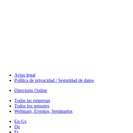
Events
Measurement-events.com
The Event Portal
Sensors & Measurement
Technology
Webinars, Eventos
Seminarios & Workshops
Aviso legal
Política de privacidad / Seguridad de datos
Directorio Online
Todas las empresas
Todos los sensores
Webinars, Eventos, Seminarios
En-Us
De
Fr