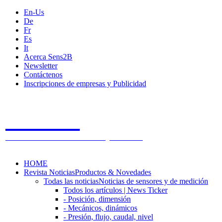
En-Us
De
Fr
Es
It
Acerca Sens2B
Newsletter
Contáctenos
Inscripciones de empresas y Publicidad
Sens2B
The Online Sensors Portal
- 100% Tecnología de Sensores
HOME
Revista Noticias
Productos & Novedades
Todas las noticias
Noticias de sensores y de medición
Todos los artículos | News Ticker
- Posición, dimensión
- Mecánicos, dinámicos
- Presión, flujo, caudal, nivel