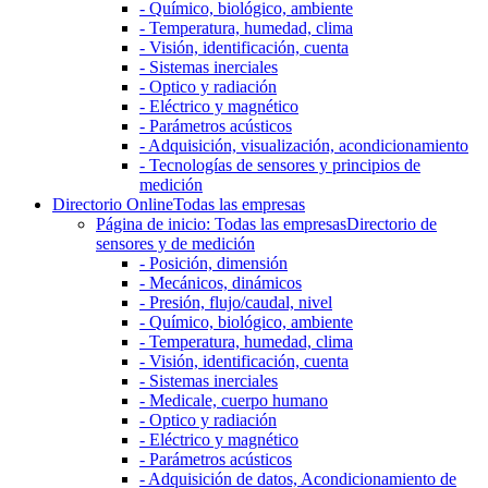
- Químico, biológico, ambiente
- Temperatura, humedad, clima
- Visión, identificación, cuenta
- Sistemas inerciales
- Optico y radiación
- Eléctrico y magnético
- Parámetros acústicos
- Adquisición, visualización, acondicionamiento
- Tecnologías de sensores y principios de
medición
Directorio Online
Todas las empresas
Página de inicio: Todas las empresas
Directorio de
sensores y de medición
- Posición, dimensión
- Mecánicos, dinámicos
- Presión, flujo/caudal, nivel
- Químico, biológico, ambiente
- Temperatura, humedad, clima
- Visión, identificación, cuenta
- Sistemas inerciales
- Medicale, cuerpo humano
- Optico y radiación
- Eléctrico y magnético
- Parámetros acústicos
- Adquisición de datos, Acondicionamiento de